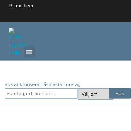
Bli medlem
ANLITA ETT AUKTORISERAT LÅSMÄSTARFÖRETAG
Sök auktoriserat låsmästarföretag
Sök