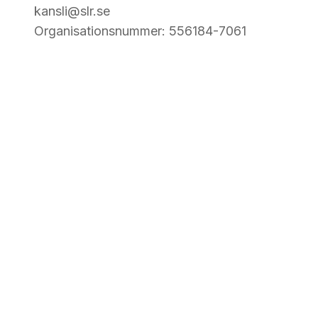
kansli@slr.se
Organisationsnummer: 556184-7061
Kurskatalog
Utforska aktuella utbildningar och
anmäl dig i dag