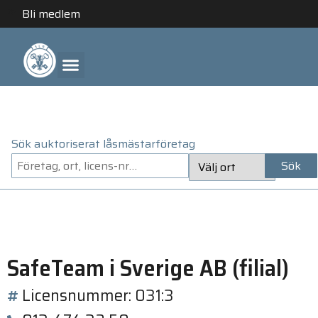
Bli medlem
ANLITA ETT AUKTORISERAT LÅSMÄSTARFÖRETAG
Sök auktoriserat låsmästarföretag
Sök
SafeTeam i Sverige AB (filial)
Licensnummer: 031:3