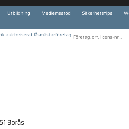
Utbildning
Medlemsstöd
Säkerhetstips
W
ök auktoriserat låsmästarföretag
51 Borås