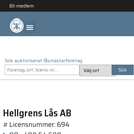
Bli medlem
ANLITA ETT AUKTORISERAT LÅSMÄSTARFÖRETAG
Sök auktoriserat låsmästarföretag
Sök
Hellgrens Lås AB
Licensnummer: 694