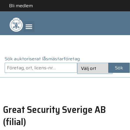
Bli medlem
ANLITA ETT AUKTORISERAT LÅSMÄSTARFÖRETAG
Sök auktoriserat låsmästarföretag
Sök
Great Security Sverige AB
(filial)