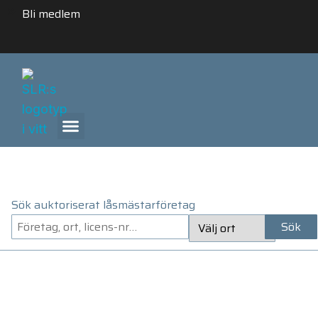
Bli medlem
ANLITA ETT AUKTORISERAT LÅSMÄSTARFÖRETAG
Sök auktoriserat låsmästarföretag
Sök