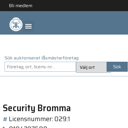
Bli medlem
ANLITA ETT AUKTORISERAT LÅSMÄSTARFÖRETAG
Sök auktoriserat låsmästarföretag
Sök
Security Bromma
Licensnummer: 029:1