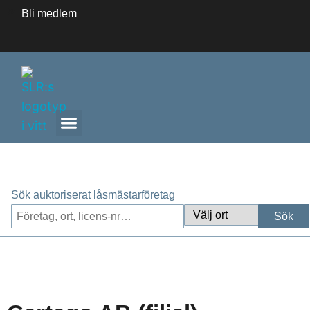
Bli medlem
ANLITA ETT AUKTORISERAT LÅSMÄSTARFÖRETAG
Sök auktoriserat låsmästarföretag
Sök