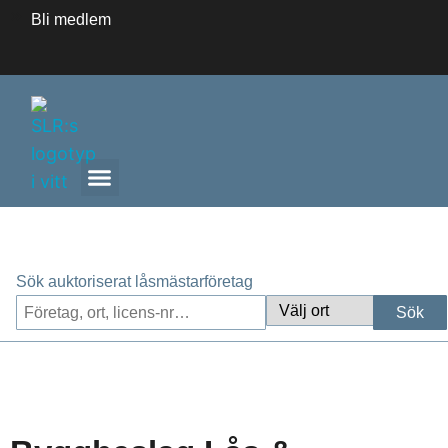
Bli medlem
ANLITA ETT AUKTORISERAT LÅSMÄSTARFÖRETAG
Sök auktoriserat låsmästarföretag
Sök