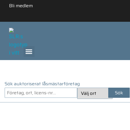
Bli medlem
ANLITA ETT AUKTORISERAT LÅSMÄSTARFÖRETAG
Sök auktoriserat låsmästarföretag
Sök