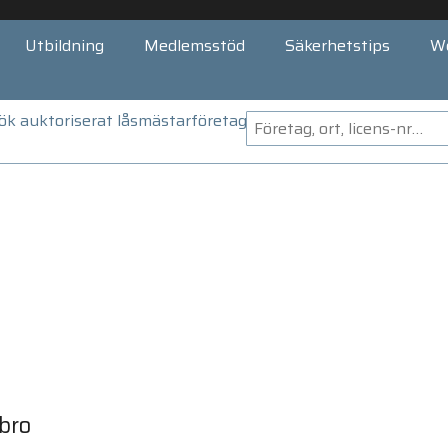
Utbildning
Medlemsstöd
Säkerhetstips
W
ök auktoriserat låsmästarföretag
bro