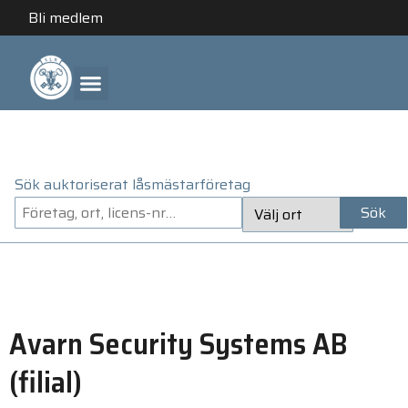
Bli medlem
ANLITA ETT AUKTORISERAT LÅSMÄSTARFÖRETAG
Sök auktoriserat låsmästarföretag
Sök
Avarn Security Systems AB
(filial)