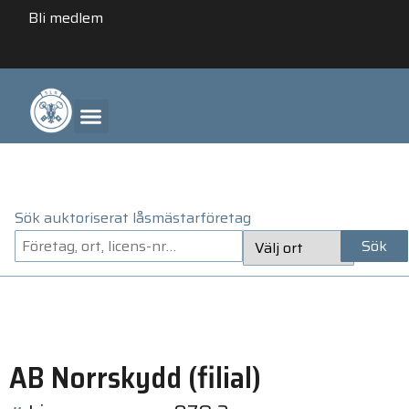
Bli medlem
ANLITA ETT AUKTORISERAT LÅSMÄSTARFÖRETAG
Sök auktoriserat låsmästarföretag
Sök
AB Norrskydd (filial)