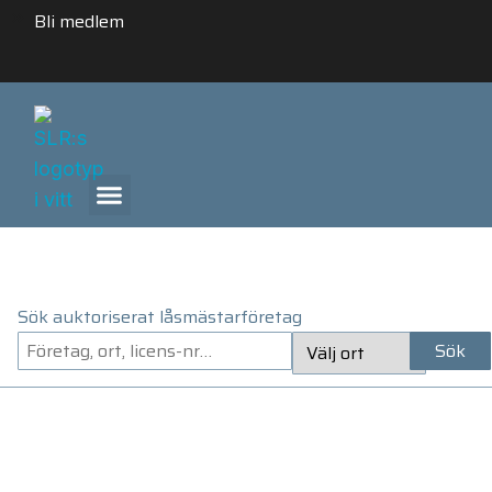
Bli medlem
ANLITA ETT AUKTORISERAT LÅSMÄSTARFÖRETAG
Sök auktoriserat låsmästarföretag
Sök