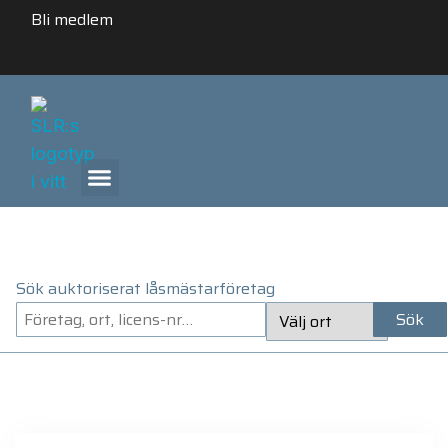
Bli medlem
ANLITA ETT AUKTORISERAT LÅSMÄSTARFÖRETAG
Sök auktoriserat låsmästarföretag
Sök