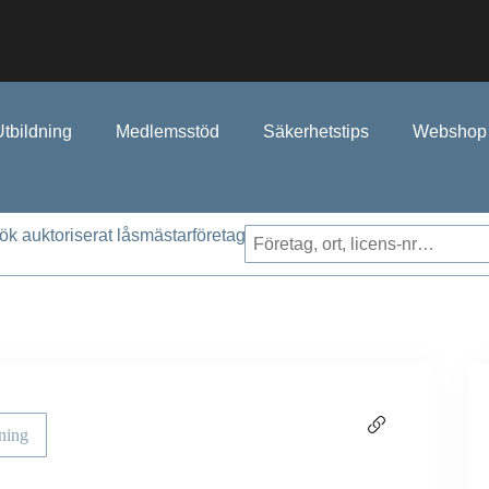
Utbildning
Medlemsstöd
Säkerhetstips
Webshop
ök auktoriserat låsmästarföretag
ning