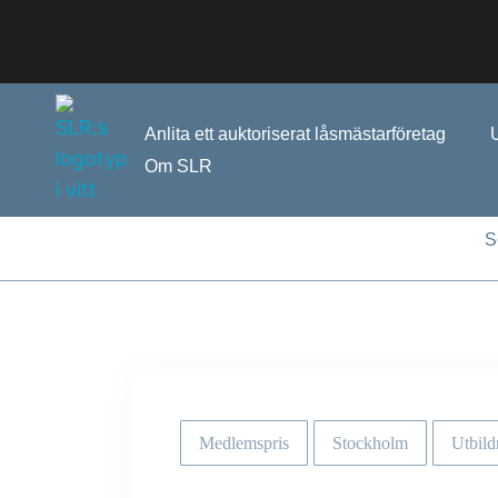
Anlita ett auktoriserat låsmästarföretag
Om SLR
S
Medlemspris
Stockholm
Utbild