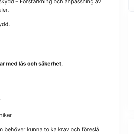
tsskydd – Förstärkning och anpassning av
ler.
ydd.
tar med lås och säkerhet
,
r
niker
om behöver kunna tolka krav och föreslå