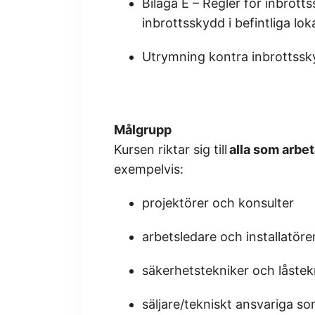
Bilaga E – Regler för inbrot
inbrottsskydd i befintliga loka
Utrymning kontra inbrottssk
Målgrupp
Kursen riktar sig till
alla som arbe
exempelvis:
projektörer och konsulter
arbetsledare och installatöre
säkerhetstekniker och låstek
säljare/tekniskt ansvariga s