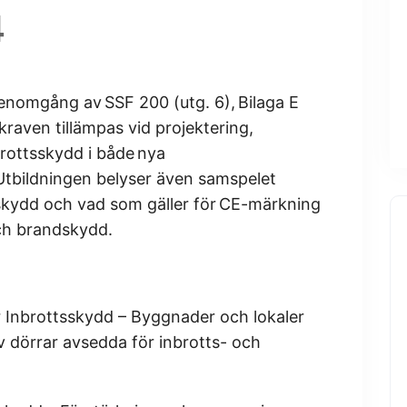
4
genomgång av SSF 200 (utg. 6), Bilaga E
raven tillämpas vid projektering,
rottsskydd i både nya
 Utbildningen belyser även samspelet
skydd och vad som gäller för CE-märkning
och brandskydd.
 Inbrottsskydd – Byggnader och lokaler
 dörrar avsedda för inbrotts- och