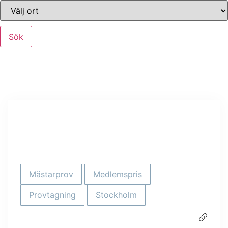
Sök
Mästarprov
Medlemspris
Provtagning
Stockholm