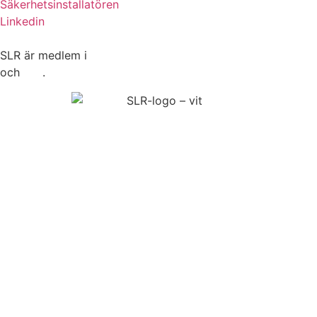
Säkerhetsinstallatören
Linkedin
SLR är medlem i
Säkerhetsbranschen
och
ELF
.