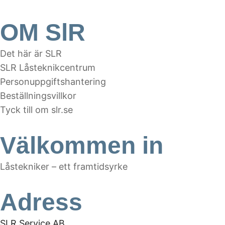
OM SlR
Det här är SLR
SLR Låsteknikcentrum
Personuppgiftshantering
Beställningsvillkor
Tyck till om slr.se
Välkommen in
Låstekniker – ett framtidsyrke
Adress
SLR Service AB