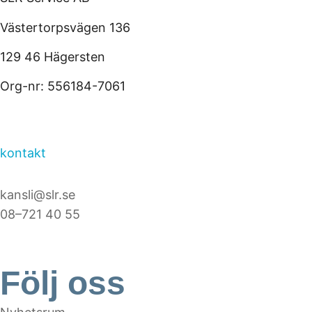
Västertorpsvägen 136
129 46 Hägersten
Org-nr: 556184-7061
kontakt
kansli@slr.se
08–721 40 55
Följ oss