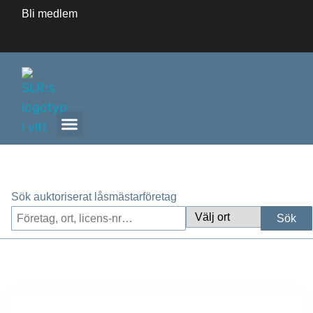
Bli medlem
ANLITA ETT AUKTORISERAT LÅSMÄSTARFÖRETAG
Sök auktoriserat låsmästarföretag
Sök