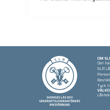
OM SL
Det hä
SLR Lå
Person
Beställ
Tyck ti
VÄLKO
Låstek