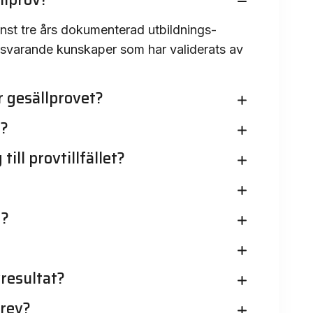
nst tre års dokumenterad utbildnings-
motsvarande kunskaper som har validerats av
r gesällprovet?
t?
ill provtillfället?
d?
vresultat?
rev?