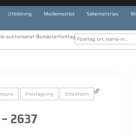
Utbildning
Medlemsstöd
Säkerhetstips
W
ök auktoriserat låsmästarföretag
mspris
Provtagning
Stockholm
 – 2637