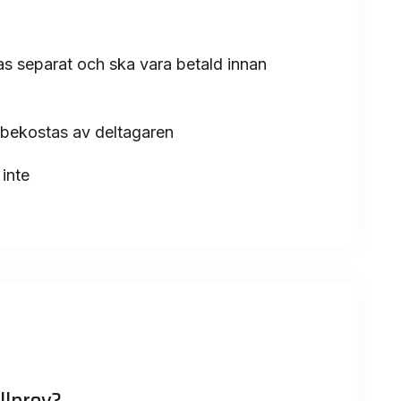
ckas separat och ska vara betald innan
 bekostas av deltagaren
inte
llprov?