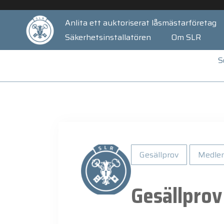
Anlita ett auktoriserat låsmästarföretag
Säkerhetsinstallatören
Om SLR
S
Gesällprov
Medle
Gesällprov