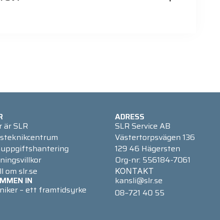
R
ADRESS
r är SLR
SLR Service AB
steknikcentrum
Västertorpsvägen 136
uppgiftshantering
129 46 Hägersten
ningsvillkor
Org-nr: 556184-7061
ll om slr.se
KONTAKT
MMEN IN
kansli@slr.se
niker – ett framtidsyrke
08–721 40 55