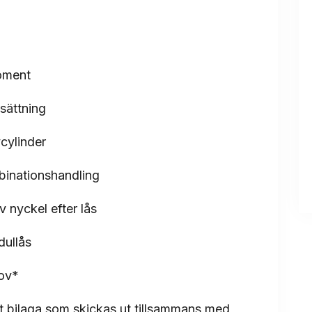
moment
sättning
cylinder
binationshandling
av nyckel efter lås
dullås
rov*
at bilaga som skickas ut tillsammans med