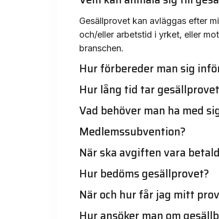
Gesällprovet kan avläggas efter mi
och/eller arbetstid i yrket, eller 
branschen.
Hur förbereder man sig infö
Hur lång tid tar gesällprove
Vad behöver man ha med sig t
Medlemssubvention?
När ska avgiften vara betal
Hur bedöms gesällprovet?
När och hur får jag mitt pro
Hur ansöker man om gesällb