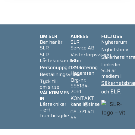
OM SLR
ADRESS
FÖLJ OSS
Det här är
SLR
Nyhetsrum
SLR
Service AB
Nyhetsbrev
SLR
Västertorpsvägen
Säkerhetsinsta
Låsteknikcentrum
136
Linkedin
Personuppgiftshantering
129 46
SLR är
Hägersten
Beställningsvillkor
medlem i
Org-nr:
Tyck till
Säkerhetsbra
556184-
om slr.se
7061
och
.
ELF
VÄLKOMMEN
IN
KONTAKT
Låstekniker
kansli@slr.se
– ett
08–721 40
framtidsyrke
55