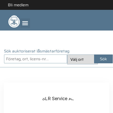
Bli medlem
ANLITA ETT AUKTORISERAT LÅSMÄSTARFÖRETAG
Sök auktoriserat låsmästarföretag
Sök