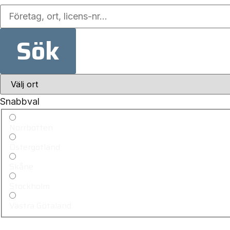
Sök
Snabbval
Norrbotten
Östergötland
Skåne
Stockholm
Västra Götaland