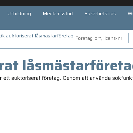
Utbildning
Medlemsstöd
Säkerhetstips
W
ök auktoriserat låsmästarföretag
erat låsmästarföret
tar ett auktoriserat företag. Genom att använda sökfunk