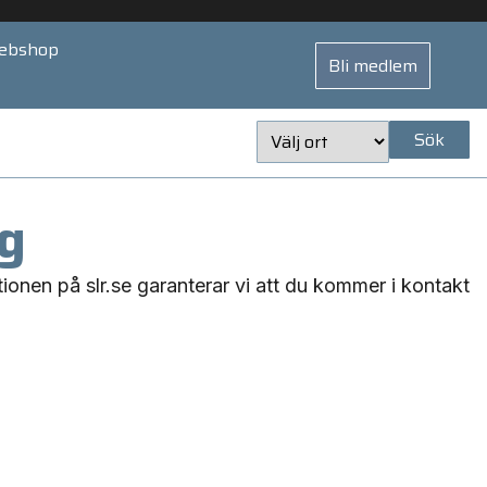
ebshop
Bli medlem
Sök
ag
tionen på slr.se garanterar vi att du kommer i kontakt